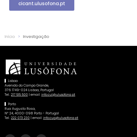
cicant.ulusofona.pt
Início
Investigação
Lisboa
Avenida do Campo Grande,
376 1749-024 Lisboa, Portugal
Tel.:
| email:
217 515 500
info.cul@ulusofona.pt
Porto
Rua Augusto Rosa,
Nº 24, 4000-098 Porto - Portugal
Tel.:
| email:
222 073 230
info.cup@ulusofona.pt