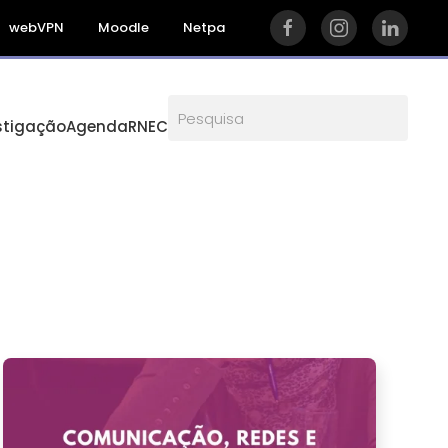
webVPN
Moodle
Netpa
stigação
Agenda
RNEC