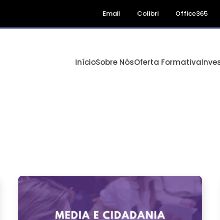
Email
Colibri
Office365
Início
Sobre Nós
Oferta Formativa
Inve